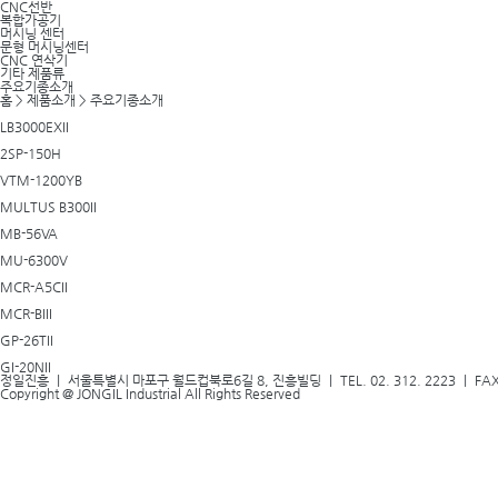
CNC선반
복합가공기
머시닝 센터
문형 머시닝센터
CNC 연삭기
기타 제품류
주요기종소개
홈
>
제품소개
>
주요기종소개
LB3000EXII
2SP-150H
VTM-1200YB
MULTUS B300II
MB-56VA
MU-6300V
MCR-A5CII
MCR-BIII
GP-26TII
GI-20NII
정일진흥 ｜ 서울특별시 마포구 월드컵북로6길 8, 진흥빌딩 ｜ TEL. 02. 312. 2223 ｜ FAX. 0
Copyright @ JONGIL Industrial All Rights Reserved