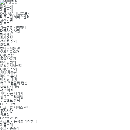
회사소개
제품소개
OKUMA 테크놀로지
테크니컬 서비스센터
고객지원
제조로
가능성을 개척하다
대표자 인사말
회사개요
회사연혁
전시회 참가
조직도
찾아오시는 길
주요기종소개
CNC선반
복합가공기
머시닝센터
문형머시닝센터
CNC연삭기
기타 제품류
파이브 튜닝
머시닝 네비
써모 프렌들리 컨셉
충돌방지기능
서보 네비
기어가공 페키지
싱크로 드라이빙
주축헤드 튜닝
OSP Suite
테크니컬 서비스 센터
공지사항
자료실
Context Us
제조로 가능성을 개척하다
제품소개
주요기종소개